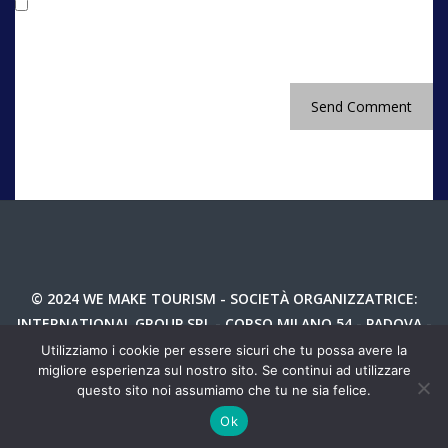
Salva il mio nome, email e sito web in questo
browser per la prossima volta che commento.
© 2024 WE MAKE TOURISM - SOCIETÀ ORGANIZZATRICE:
INTERNATIONAL GROUP SRL - CORSO MILANO 54 - PADOVA -
P.IVA 04987810282
Utilizziamo i cookie per essere sicuri che tu possa avere la
migliore esperienza sul nostro sito. Se continui ad utilizzare
TEL 049 8766730 - INFO@WEMAKETOURIM.IT - P.IVA
questo sito noi assumiamo che tu ne sia felice.
04987810282 -
PRIVACY
Ok