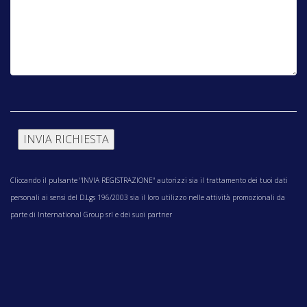
Cliccando il pulsante "INVIA REGISTRAZIONE"
autorizzi sia il trattamento dei tuoi dati
personali ai sensi del D.Lgs 196/2003 sia il loro utilizzo nelle attività promozionali da
parte di International Group srl e dei suoi partner