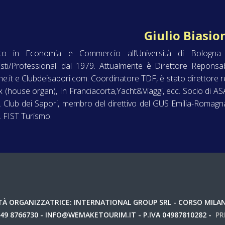
Giulio Biasio
to in Economia e Commercio all’Università di Bologna ne
isti/Professionali dal 1979. Attualmente è Direttore Reponsab
e.it e Clubdeisapori.com. Coordinatore TDF, è stato direttore r
 (house organ), In Franciacorta,Yacht&Viaggi, ecc. Socio di A
s. Club dei Sapori, membro del direttivo del GUS Emilia-Romag
s. FIST Turismo.
À ORGANIZZATRICE: INTERNATIONAL GROUP SRL - CORSO MILANO
049 8766730 - INFO@WEMAKETOURIM.IT - P.IVA 04987810282 -
PR