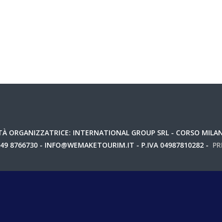
questo browser per la prossima volta che commento.
À ORGANIZZATRICE: INTERNATIONAL GROUP SRL - CORSO MILANO
049 8766730 - INFO@WEMAKETOURIM.IT - P.IVA 04987810282 -
PR