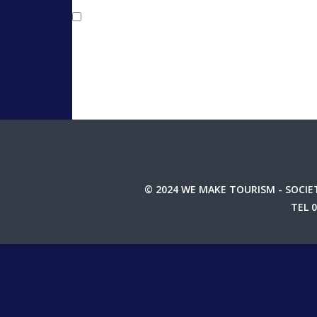
Salva il mio nome, email e sito web in 
© 2024 WE MAKE TOURISM - SOCIET
TEL 