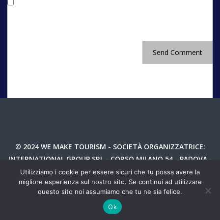
Salva il mio nome, email e sito web in questo
browser per la prossima volta che commento.
© 2024 WE MAKE TOURISM - SOCIETÀ ORGANIZZATRICE:
INTERNATIONAL GROUP SRL - CORSO MILANO 54 - PADOVA -
P.IVA 04987810282
Utilizziamo i cookie per essere sicuri che tu possa avere la
migliore esperienza sul nostro sito. Se continui ad utilizzare
TEL 049 8766730 - INFO@WEMAKETOURIM.IT - P.IVA
questo sito noi assumiamo che tu ne sia felice.
04987810282 -
PRIVACY
Ok