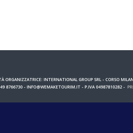
questo browser per la prossima volta che commento.
À ORGANIZZATRICE: INTERNATIONAL GROUP SRL - CORSO MILANO
049 8766730 - INFO@WEMAKETOURIM.IT - P.IVA 04987810282 -
PR