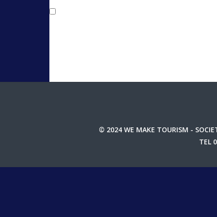
Salva il mio nome, email e sito web in 
© 2024 WE MAKE TOURISM - SOCIET
TEL 