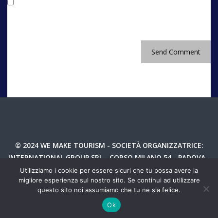
Salva il mio nome, email e sito web in questo
browser per la prossima volta che commento.
© 2024 WE MAKE TOURISM - SOCIETÀ ORGANIZZATRICE:
INTERNATIONAL GROUP SRL - CORSO MILANO 54 - PADOVA -
P.IVA 04987810282
Utilizziamo i cookie per essere sicuri che tu possa avere la
migliore esperienza sul nostro sito. Se continui ad utilizzare
TEL 049 8766730 - INFO@WEMAKETOURIM.IT - P.IVA
questo sito noi assumiamo che tu ne sia felice.
04987810282 -
PRIVACY
Ok