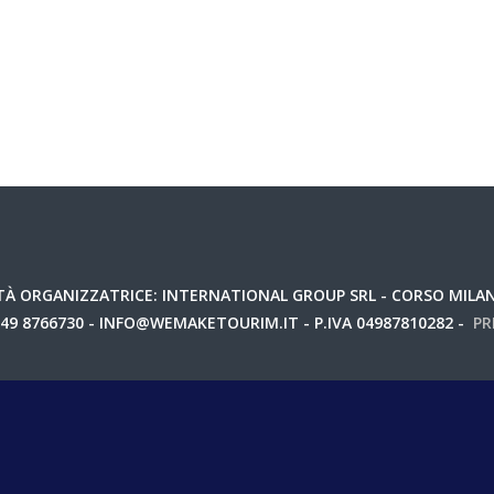
questo browser per la prossima volta che commento.
À ORGANIZZATRICE: INTERNATIONAL GROUP SRL - CORSO MILANO
049 8766730 - INFO@WEMAKETOURIM.IT - P.IVA 04987810282 -
PR