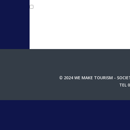
Salva il mio nome, email e sito web in 
© 2024 WE MAKE TOURISM - SOCIET
TEL 