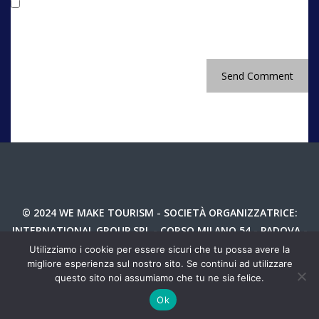
Salva il mio nome, email e sito web in questo
browser per la prossima volta che commento.
© 2024 WE MAKE TOURISM - SOCIETÀ ORGANIZZATRICE:
INTERNATIONAL GROUP SRL - CORSO MILANO 54 - PADOVA -
P.IVA 04987810282
Utilizziamo i cookie per essere sicuri che tu possa avere la
migliore esperienza sul nostro sito. Se continui ad utilizzare
TEL 049 8766730 - INFO@WEMAKETOURIM.IT - P.IVA
questo sito noi assumiamo che tu ne sia felice.
04987810282 -
PRIVACY
Ok