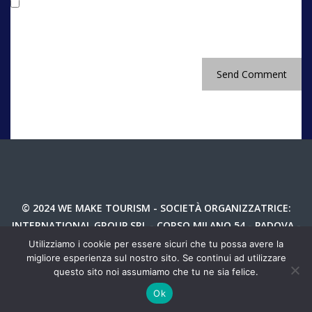
Salva il mio nome, email e sito web in questo
browser per la prossima volta che commento.
© 2024 WE MAKE TOURISM - SOCIETÀ ORGANIZZATRICE:
INTERNATIONAL GROUP SRL - CORSO MILANO 54 - PADOVA -
P.IVA 04987810282
Utilizziamo i cookie per essere sicuri che tu possa avere la
migliore esperienza sul nostro sito. Se continui ad utilizzare
TEL 049 8766730 - INFO@WEMAKETOURIM.IT - P.IVA
questo sito noi assumiamo che tu ne sia felice.
04987810282 -
PRIVACY
Ok