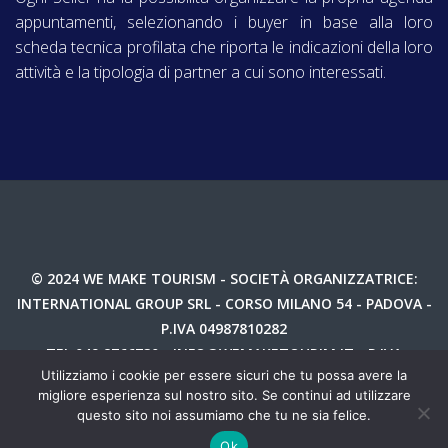
appuntamenti, selezionando i buyer in base alla loro
scheda tecnica profilata che riporta le indicazioni della loro
attività e la tipologia di partner a cui sono interessati.
© 2024 WE MAKE TOURISM - SOCIETÀ ORGANIZZATRICE:
INTERNATIONAL GROUP SRL - CORSO MILANO 54 - PADOVA -
P.IVA 04987810282
TEL 049 8766730 - INFO@WEMAKETOURIM.IT - P.IVA
Utilizziamo i cookie per essere sicuri che tu possa avere la
04987810282 -
PRIVACY
migliore esperienza sul nostro sito. Se continui ad utilizzare
questo sito noi assumiamo che tu ne sia felice.
Ok